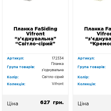
Планка FaSiding
Планка Fa
Vifront
Vifro
“з’єднувальна”
“з’єднув
“Світло-сірий”
“Кремо
Артикул:
172334
Артикул:
Планка
Група товарів:
Група товарів:
з'єднувальна
Світло-сірий
Колір:
Колір:
Vifront
Колекція:
Колекція:
627
грн.
Ціна
Ціна