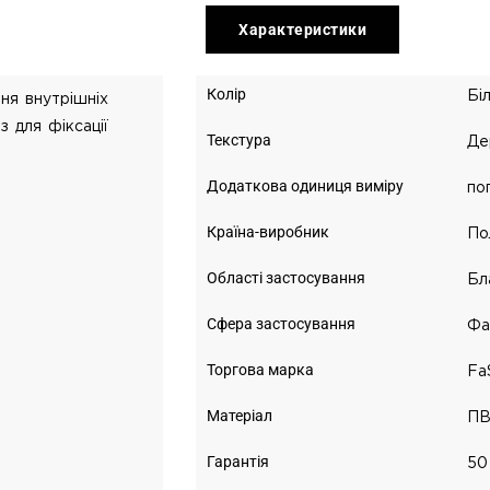
Характеристики
Колір
Бі
ня внутрішніх
з для фіксації
Текстура
Де
Додаткова одиниця виміру
пог
Країна-виробник
По
Області застосування
Бл
Сфера застосування
Фа
Торгова марка
Fa
Матеріал
ПВ
Гарантія
50