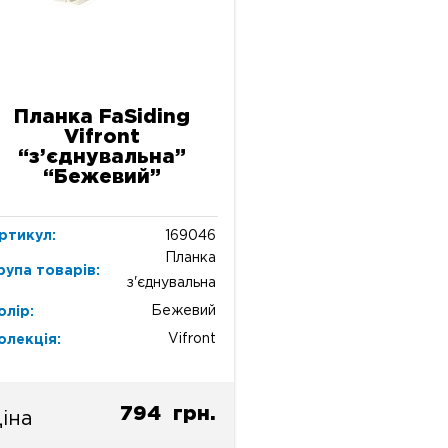
Планка FaSiding
Vifront
“з’єднувальна”
“Бежевий”
ртикул:
169046
Планка
рупа товарів:
з'єднувальна
Бежевий
олір:
Vifront
олекція:
794
грн.
іна