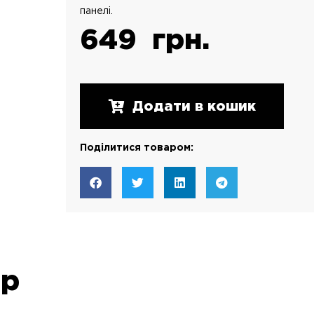
панелі.
649
грн.
Додати в кошик
Поділитися товаром:
ар